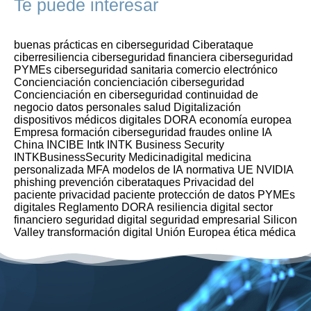
Te puede interesar
buenas prácticas en ciberseguridad
Ciberataque
ciberresiliencia
ciberseguridad financiera
ciberseguridad
PYMEs
ciberseguridad sanitaria
comercio electrónico
Concienciación
concienciación ciberseguridad
Concienciación en ciberseguridad
continuidad de
negocio
datos personales salud
Digitalización
dispositivos médicos digitales
DORA
economía europea
Empresa
formación ciberseguridad
fraudes online
IA
China
INCIBE
Intk
INTK Business Security
INTKBusinessSecurity
Medicinadigital
medicina
personalizada
MFA
modelos de IA
normativa UE
NVIDIA
phishing
prevención ciberataques
Privacidad del
paciente
privacidad paciente
protección de datos
PYMEs
digitales
Reglamento DORA
resiliencia digital
sector
financiero
seguridad digital
seguridad empresarial
Silicon
Valley
transformación digital
Unión Europea
ética médica