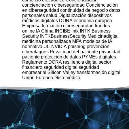
concienciación ciberseguridad
Concienciación
en ciberseguridad
continuidad de negocio
datos
personales salud
Digitalización
dispositivos
médicos digitales
DORA
economía europea
Empresa
formación ciberseguridad
fraudes
online
IA China
INCIBE
Intk
INTK Business
Security
INTKBusinessSecurity
Medicinadigital
medicina personalizada
MFA
modelos de IA
normativa UE
NVIDIA
phishing
prevención
ciberataques
Privacidad del paciente
privacidad
paciente
protección de datos
PYMEs digitales
Reglamento DORA
resiliencia digital
sector
financiero
seguridad digital
seguridad
empresarial
Silicon Valley
transformación digital
Unión Europea
ética médica