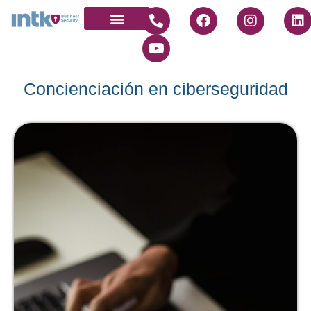
Quienes somos
Únete a nosotros
Concienciación en ciberseguridad