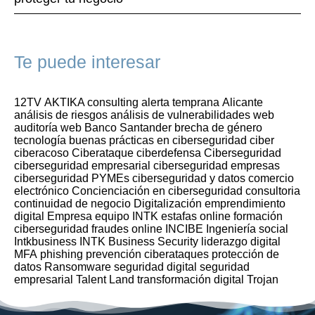
Te puede interesar
12TV
AKTIKA consulting
alerta temprana
Alicante
análisis de riesgos
análisis de vulnerabilidades web
auditoría web
Banco Santander
brecha de género
tecnología
buenas prácticas en ciberseguridad
ciber
ciberacoso
Ciberataque
ciberdefensa
Ciberseguridad
ciberseguridad empresarial
ciberseguridad empresas
ciberseguridad PYMEs
ciberseguridad y datos
comercio
electrónico
Concienciación en ciberseguridad
consultoria
continuidad de negocio
Digitalización
emprendimiento
digital
Empresa
equipo INTK
estafas online
formación
ciberseguridad
fraudes online
INCIBE
Ingeniería social
Intkbusiness
INTK Business Security
liderazgo digital
MFA
phishing
prevención ciberataques
protección de
datos
Ransomware
seguridad digital
seguridad
empresarial
Talent Land
transformación digital
Trojan