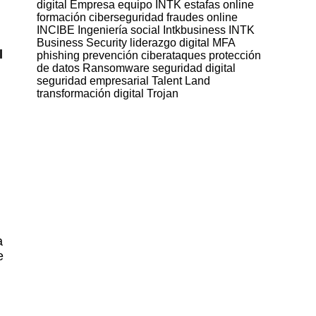
digital
Empresa
equipo INTK
estafas online
formación ciberseguridad
fraudes online
INCIBE
Ingeniería social
Intkbusiness
INTK
Business Security
liderazgo digital
MFA
l
phishing
prevención ciberataques
protección
de datos
Ransomware
seguridad digital
seguridad empresarial
Talent Land
transformación digital
Trojan
a
e